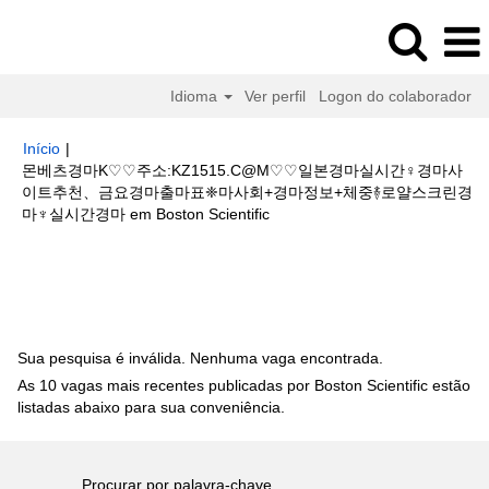
Idioma
Ver perfil
Logon do colaborador
Início
|
몬베츠경마K♡♡주소:KZ1515.C@M♡♡일본경마실시간♀경마사
이트추천、금요경마출마표❈마사회+경마정보+체중࿈로얄스크린경
(página
마♆실시간경마 em Boston Scientific
atual)
Buscar resultados para
"몬베츠경마K♡♡주소:KZ1515.C@M♡♡
일본경마실시간♀경마사이트추천、금요경마출마표❈마사회+경마정보+체중࿈
로얄스크린경마♆실시간경마".
Sua pesquisa é inválida. Nenhuma vaga encontrada.
As 10 vagas mais recentes publicadas por Boston Scientific estão
listadas abaixo para sua conveniência.
Procurar por palavra-chave