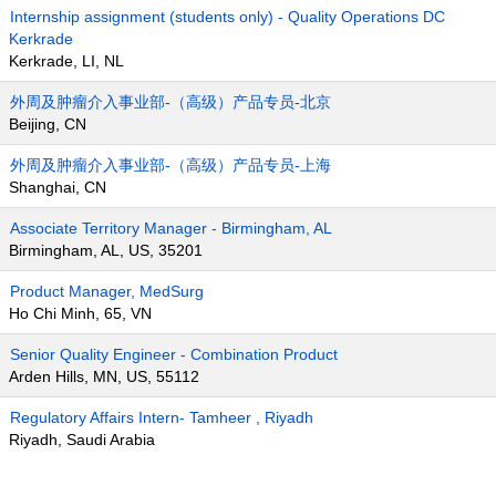
Internship assignment (students only) - Quality Operations DC
Kerkrade
Kerkrade, LI, NL
外周及肿瘤介入事业部-（高级）产品专员-北京
Beijing, CN
外周及肿瘤介入事业部-（高级）产品专员-上海
Shanghai, CN
Associate Territory Manager - Birmingham, AL
Birmingham, AL, US, 35201
Product Manager, MedSurg
Ho Chi Minh, 65, VN
Senior Quality Engineer - Combination Product
Arden Hills, MN, US, 55112
Regulatory Affairs Intern- Tamheer , Riyadh
Riyadh, Saudi Arabia