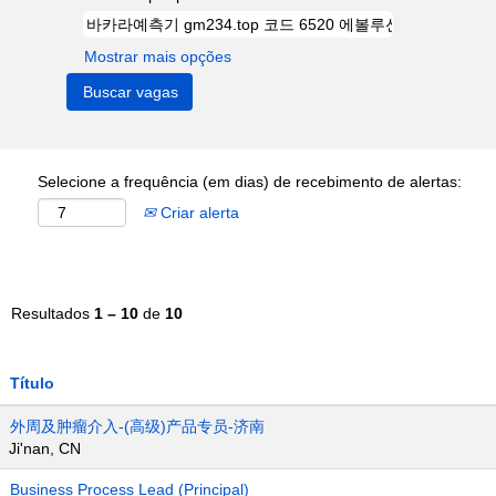
Mostrar mais opções
Selecione a frequência (em dias) de recebimento de alertas:
Criar alerta
Resultados
1 – 10
de
10
Título
外周及肿瘤介入-(高级)产品专员-济南
Ji'nan, CN
Business Process Lead (Principal)