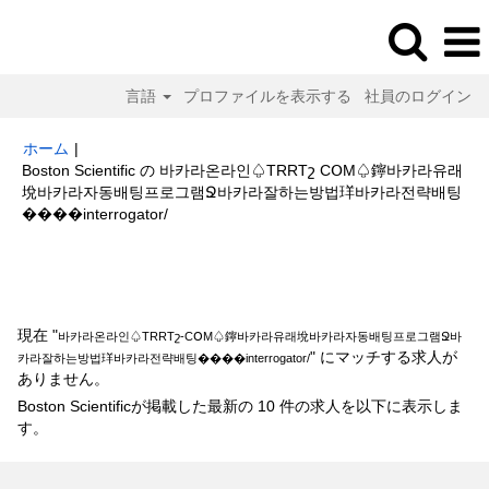
言語
プロファイルを表示する
社員のログイン
ホーム
|
Boston Scientific の 바카라온라인♤TRRTշ CՕM♤鑏바카라유래
㙂바카라자동배팅프로그램Ջ바카라잘하는방법珜바카라전략배팅
(現
����interrogator/
在
の
検索結果:
"바카라온라인♤TRRTշ-CՕM♤鑏바카라유래㙂바카라자동배
ペ
팅프로그램Ջ바카라잘하는방법珜바카라전략배팅����interrogator/".
ー
ジ)
現在 "
바카라온라인♤TRRTշ-CՕM♤鑏바카라유래㙂바카라자동배팅프로그램Ջ바
" にマッチする求人が
카라잘하는방법珜바카라전략배팅����interrogator/
ありません。
Boston Scientificが掲載した最新の 10 件の求人を以下に表示しま
す。