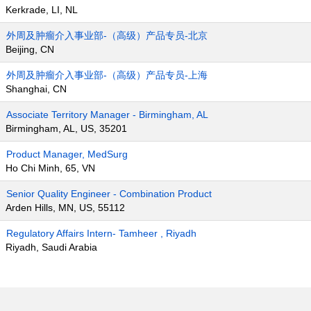
Kerkrade, LI, NL
外周及肿瘤介入事业部-（高级）产品专员-北京
Beijing, CN
外周及肿瘤介入事业部-（高级）产品专员-上海
Shanghai, CN
Associate Territory Manager - Birmingham, AL
Birmingham, AL, US, 35201
Product Manager, MedSurg
Ho Chi Minh, 65, VN
Senior Quality Engineer - Combination Product
Arden Hills, MN, US, 55112
Regulatory Affairs Intern- Tamheer , Riyadh
Riyadh, Saudi Arabia