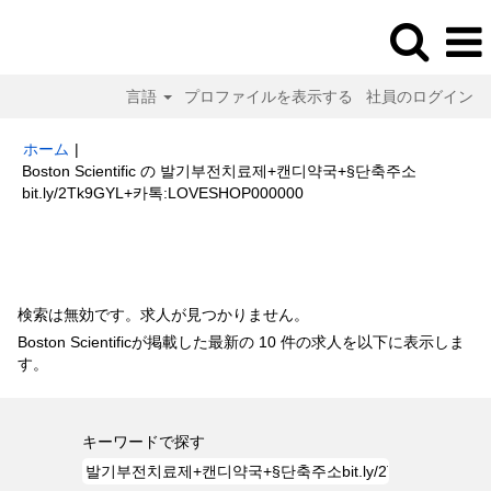
言語
プロファイルを表示する
社員のログイン
ホーム
|
Boston Scientific の 발기부전치료제+캔디약국+§단축주소
(現
bit.ly/2Tk9GYL+카톡:LOVESHOP000000
在
の
検索結果:
"발기부전치료제+캔디약국+§단축주소bit.ly/2Tk9GYL+카
ペ
톡:LOVESHOP000000".
ー
ジ)
検索は無効です。求人が見つかりません。
Boston Scientificが掲載した最新の 10 件の求人を以下に表示しま
す。
キーワードで探す