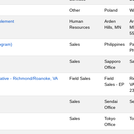
Other
Poland
Wa
blement
Human
Arden
Ar
Resources
Hills, MN
M
5
rogram)
Sales
Philippines
Pa
Ph
Sales
Sapporo
Sa
Office
tive - Richmond/Roanoke, VA
Field Sales
Field
R
Sales - EP
VA
2
Sales
Sendai
Se
Office
Sales
Tokyo
To
Office