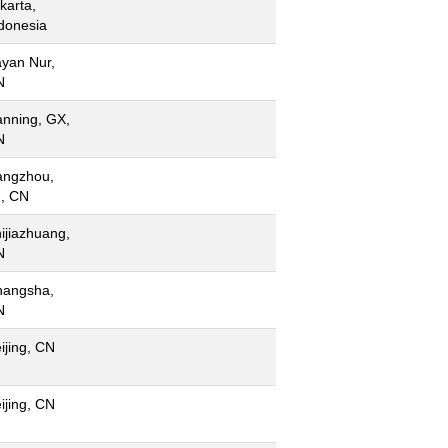
karta,
donesia
yan Nur,
N
nning, GX,
N
angzhou,
, CN
ijiazhuang,
N
hangsha,
N
ijing, CN
ijing, CN