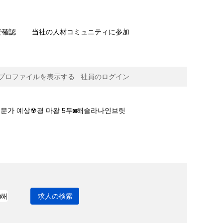
で確認
当社の人材コミュニティに参加
プロファイルを表示する
社員のログイン
빛 전문가 예상☢경 마왕 5두◙해슬라나인브릿
 마왕 5두◙해슬라나인브릿지 골프장제주경마출마