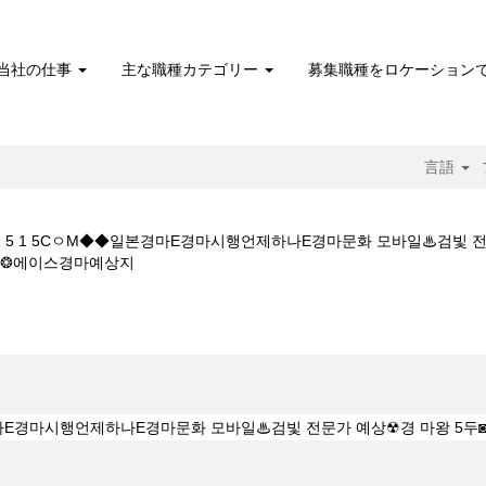
当社の仕事
主な職種カテゴリー
募集職種をロケーション
言語
W◆◆K Z 1 5 1 5CㅇM◆◆일본경마E경마시행언제하나E경마문화 모바일♨검
(現
제❂에이스경마예상지
在
の
 5CㅇM◆◆일본경마E경마시행언제하나E경마문화 모바일♨검빛 전문가 예상☢경
ペ
ー
ジ)