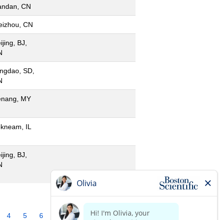
andan, CN
izhou, CN
ijing, BJ,
N
ngdao, SD,
N
enang, MY
kneam, IL
ijing, BJ,
N
4
5
6
7
8
9
10
»