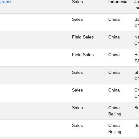
ogram)
Sales
Indonesia
Ja
In
Sales
China
Ba
C
Field Sales
China
Na
C
Field Sales
China
H
ZJ
Sales
China
Sh
C
Sales
China
C
C
Sales
China -
Be
Beijing
Sales
China -
Be
Beijing