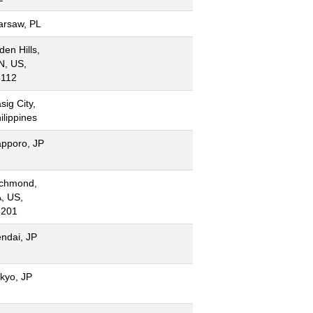
rsaw, PL
den Hills,
N, US,
5112
sig City,
ilippines
pporo, JP
ichmond,
, US,
3201
ndai, JP
kyo, JP