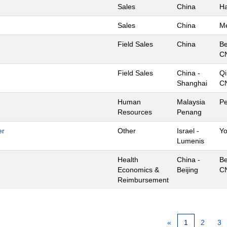
Sales
China
H
Sales
China
Me
Field Sales
China
Be
C
Field Sales
China -
Qi
Shanghai
C
Human
Malaysia
P
Resources
Penang
er
Other
Israel -
Yo
Lumenis
Health
China -
Be
Economics &
Beijing
C
Reimbursement
«
1
2
3