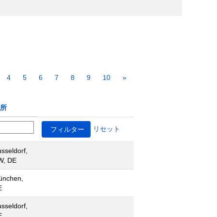
4
5
6
7
8
9
10
»
所
リセット
sseldorf,
W, DE
ünchen,
E
sseldorf,
E