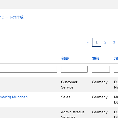
アラートの作成
«
1
2
3
部署
施設
場
Customer
Germany
Du
Service
N
n (m/w/d) München
Sales
Germany
M
D
Administrative
Germany
Du
Services
D