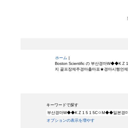
ホーム
|
Boston Scientific の 부산경마
지 골프장제주경마출마표★경마시행언
検索結果:
"부산경마W◆◆K Z 1 5 1
표★경마시행언제❂에이스경마예상지".
キーワードで探す
オプションの表示を増やす