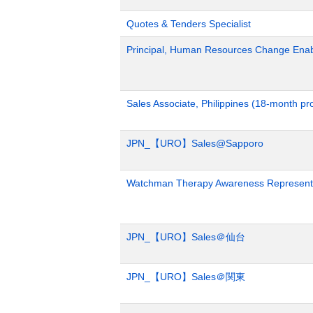
Quotes & Tenders Specialist
Principal, Human Resources Change Ena
Sales Associate, Philippines (18-month p
JPN_【URO】Sales@Sapporo
Watchman Therapy Awareness Representa
JPN_【URO】Sales＠仙台
JPN_【URO】Sales＠関東