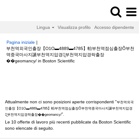
Lingua
Visualizza profilo
Accesso dipendente
Pagina iniziale
|
부천역외국인출장【О1О▬4889▬4785】軩부천역점심출장Õ부천
역중국마사지謕부천역지압경락̺부천역지압경락출장
(pagina
��geomancy/ in Boston Scientific
corrente)
Risultati di ricerca per
"부천역외국인출장【О1О▬4889▬4785】軩
부천역점심출장Õ부천역중국마사지謕부천역지압경락̺부천역지압경락출장
��geomancy/".
Attualmente non ci sono posizioni aperte corrispondenti "
부천역외국
인출장【О1О▬4889▬4785】軩부천역점심출장Õ부천역중국마사지謕부천역지압경
".
락̺부천역지압경락출장��geomancy/
Le 10 offerte di lavoro più recenti pubblicate da Boston Scientific
sono elencate di seguito.