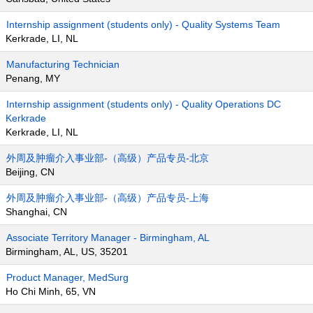
Internship assignment (students only) - Quality Systems Team
Kerkrade, LI, NL
Manufacturing Technician
Penang, MY
Internship assignment (students only) - Quality Operations DC
Kerkrade
Kerkrade, LI, NL
外周及肿瘤介入事业部-（高级）产品专员-北京
Beijing, CN
外周及肿瘤介入事业部-（高级）产品专员-上海
Shanghai, CN
Associate Territory Manager - Birmingham, AL
Birmingham, AL, US, 35201
Product Manager, MedSurg
Ho Chi Minh, 65, VN