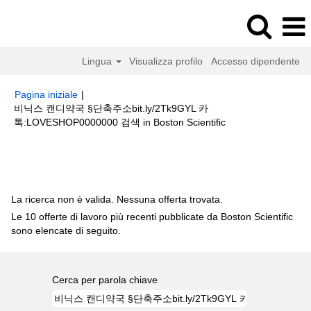
Lingua
Visualizza profilo
Accesso dipendente
Pagina iniziale
|
비닉스 캔디약국 §단축주소bit.ly/2Tk9GYL 카
(pagina
톡:LOVESHOP0000000 검색 in Boston Scientific
corrente)
Risultati di ricerca per
"비닉스 캔디약국 §단축주소bit.ly/2Tk9GYL
카톡:LOVESHOP0000000 검색".
La ricerca non è valida. Nessuna offerta trovata.
Le 10 offerte di lavoro più recenti pubblicate da Boston Scientific
sono elencate di seguito.
Cerca per parola chiave