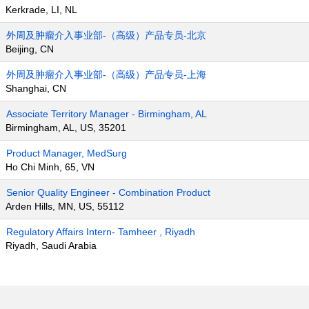
Kerkrade, LI, NL
外周及肿瘤介入事业部-（高级）产品专员-北京
Beijing, CN
外周及肿瘤介入事业部-（高级）产品专员-上海
Shanghai, CN
Associate Territory Manager - Birmingham, AL
Birmingham, AL, US, 35201
Product Manager, MedSurg
Ho Chi Minh, 65, VN
Senior Quality Engineer - Combination Product
Arden Hills, MN, US, 55112
Regulatory Affairs Intern- Tamheer , Riyadh
Riyadh, Saudi Arabia