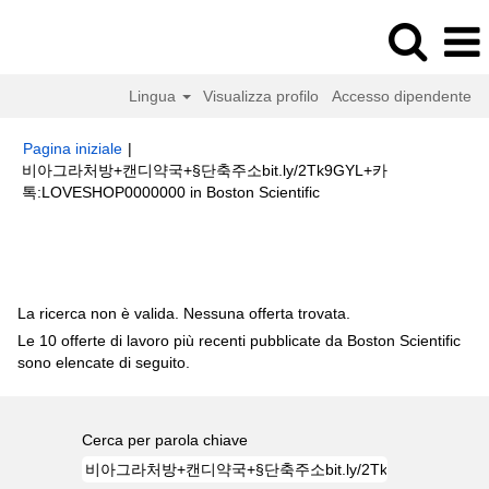
Lingua
Visualizza profilo
Accesso dipendente
Pagina iniziale
|
비아그라처방+캔디약국+§단축주소bit.ly/2Tk9GYL+카
(pagina
톡:LOVESHOP0000000 in Boston Scientific
corrente)
Risultati di ricerca per
"비아그라처방+캔디약국+§단축주소
bit.ly/2Tk9GYL+카톡:LOVESHOP0000000".
La ricerca non è valida. Nessuna offerta trovata.
Le 10 offerte di lavoro più recenti pubblicate da Boston Scientific
sono elencate di seguito.
Cerca per parola chiave