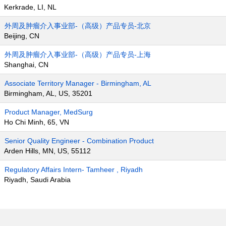
Kerkrade, LI, NL
外周及肿瘤介入事业部-（高级）产品专员-北京
Beijing, CN
外周及肿瘤介入事业部-（高级）产品专员-上海
Shanghai, CN
Associate Territory Manager - Birmingham, AL
Birmingham, AL, US, 35201
Product Manager, MedSurg
Ho Chi Minh, 65, VN
Senior Quality Engineer - Combination Product
Arden Hills, MN, US, 55112
Regulatory Affairs Intern- Tamheer , Riyadh
Riyadh, Saudi Arabia