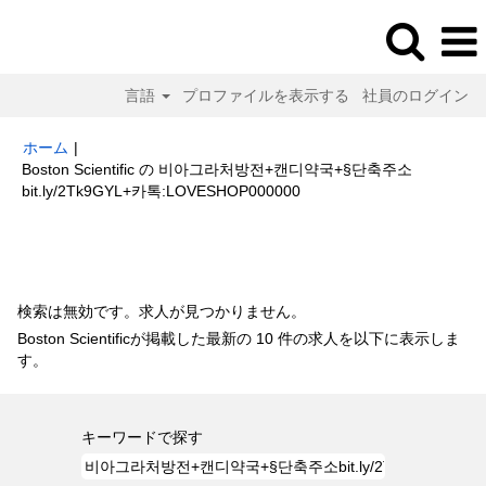
言語
プロファイルを表示する
社員のログイン
ホーム
|
Boston Scientific の 비아그라처방전+캔디약국+§단축주소
(現
bit.ly/2Tk9GYL+카톡:LOVESHOP000000
在
の
検索結果:
"비아그라처방전+캔디약국+§단축주소bit.ly/2Tk9GYL+카
ペ
톡:LOVESHOP000000".
ー
ジ)
検索は無効です。求人が見つかりません。
Boston Scientificが掲載した最新の 10 件の求人を以下に表示しま
す。
キーワードで探す