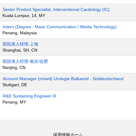
Senior Product Specialist, Interventional Cardiology (IC)
Kuala Lumpur, 14, MY
Intern (Degree - Mass Communication / Media Technology)
Penang, Malaysia
医院准入经理-上海
Shanghai, SH, CN
医院准入经理-南京/合肥
Nanjing, CN
Account Manager (m/w/d) Urologie Bulkamid - Süddeutschland
Stuttgart, DE
R&D Sustaining Engineer III
Penang, MY
採用情報ホーム