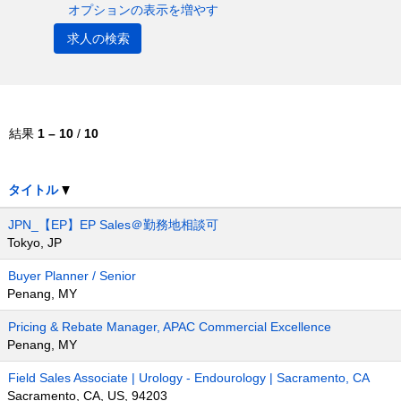
オプションの表示を増やす
結果
1 – 10
/
10
タイトル
JPN_【EP】EP Sales＠勤務地相談可
Tokyo, JP
Buyer Planner / Senior
Penang, MY
Pricing & Rebate Manager, APAC Commercial Excellence
Penang, MY
Field Sales Associate | Urology - Endourology | Sacramento, CA
Sacramento, CA, US, 94203