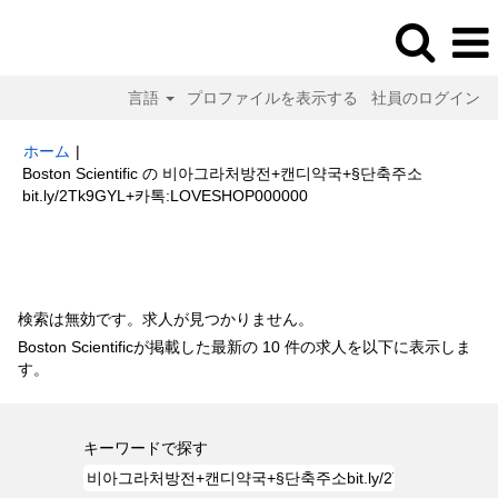
言語
プロファイルを表示する
社員のログイン
ホーム
|
Boston Scientific の 비아그라처방전+캔디약국+§단축주소
(現
bit.ly/2Tk9GYL+카톡:LOVESHOP000000
在
の
検索結果:
"비아그라처방전+캔디약국+§단축주소bit.ly/2Tk9GYL+카
ペ
톡:LOVESHOP000000".
ー
ジ)
検索は無効です。求人が見つかりません。
Boston Scientificが掲載した最新の 10 件の求人を以下に表示しま
す。
キーワードで探す