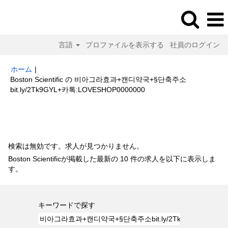
言語
プロファイルを表示する
社員のログイン
ホーム
|
Boston Scientific の 비아그라효과+캔디약국+§단축주소
(現
bit.ly/2Tk9GYL+카톡:LOVESHOP0000000
在
の
検索結果:
"비아그라효과+캔디약국+§단축주소bit.ly/2Tk9GYL+카
ペ
톡:LOVESHOP0000000".
ー
ジ)
検索は無効です。求人が見つかりません。
Boston Scientificが掲載した最新の 10 件の求人を以下に表示しま
す。
キーワードで探す