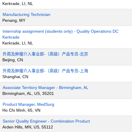
Kerkrade, LI, NL
Manufacturing Technician
Penang, MY
Internship assignment (students only) - Quality Operations DC
Kerkrade
Kerkrade, LI, NL
外周及肿瘤介入事业部-（高级）产品专员-北京
Beijing, CN
外周及肿瘤介入事业部-（高级）产品专员-上海
Shanghai, CN
Associate Territory Manager - Birmingham, AL
Birmingham, AL, US, 35201
Product Manager, MedSurg
Ho Chi Minh, 65, VN
Senior Quality Engineer - Combination Product
Arden Hills, MN, US, 55112