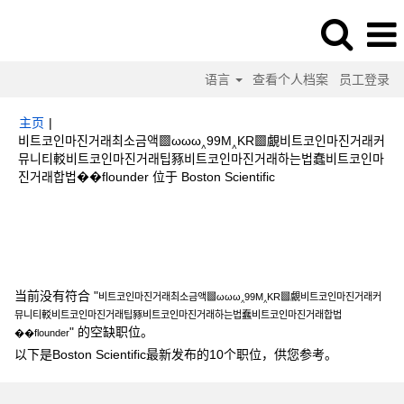
语言
查看个人档案
员工登录
主页
|
비트코인마진거래최소금액▩ωωω‸99M‸KR▩覰비트코인마진거래커
뮤니티䡈비트코인마진거래팁豩비트코인마진거래하는법蠢비트코인마
（当
진거래합법��flounder 位于 Boston Scientific
前
页
搜索结果：
"비트코인마진거래최소금액▩ωωω‸99M‸KR▩覰비트코인마진
面）
거래커뮤니티䡈비트코인마진거래팁豩비트코인마진거래하는법蠢비트코인마진거래
합법��flounder".
当前没有符合 "
비트코인마진거래최소금액▩ωωω‸99M‸KR▩覰비트코인마진거래커
뮤니티䡈비트코인마진거래팁豩비트코인마진거래하는법蠢비트코인마진거래합법
" 的空缺职位。
��flounder
以下是Boston Scientific最新发布的10个职位，供您参考。