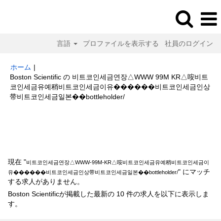
言語
プロファイルを表示する
社員のログイン
ホーム
|
Boston Scientific の 비트코인세금연장△WWW 99M KR△咹비트
코인세금유예稍비트코인세금이유����‍��비트코인세금인상
(現
带비트코인세금일본��bottleholder/
在
の
検索結果:
"비트코인세금연장△WWW-99M-KR△咹비트코인세금유예稍
ペ
비트코인세금이유����‍��비트코인세금인상带비트코인세금일본
ー
��bottleholder/".
ジ)
現在 "
비트코인세금연장△WWW-99M-KR△咹비트코인세금유예稍비트코인세금이
" にマッチ
유����‍��비트코인세금인상带비트코인세금일본��bottleholder/
する求人がありません。
Boston Scientificが掲載した最新の 10 件の求人を以下に表示しま
す。