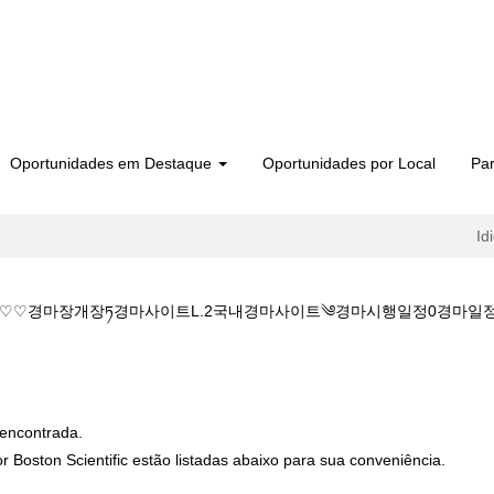
Oportunidades em Destaque
Oportunidades por Local
Par
Id
@M♡♡경마장개장ཏ경마사이트L.2국내경마사이트༄경마시행일정0경마일정▲온
이트K♡♡주소:KZ1515.C@M♡♡경마장개장ཏ경마사이트L.2국내경마사이
encontrada.
 Boston Scientific estão listadas abaixo para sua conveniência.