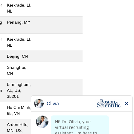
r
Kerkrade, LI,
NL
g
Penang, MY
r
Kerkrade, LI,
NL
Beijing, CN
Shanghai,
CN
Birmingham,
n
AL, US,
35201
Ho Chi Minh,
65, VN
Arden Hills,
MN, US,