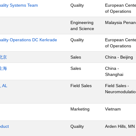
Quality Systems Team
Quality
European Cente
of Operations
Engineering
Malaysia Penan
and Science
uality Operations DC Kerkrade
Quality
European Cente
of Operations
北京
Sales
China - Beijing
上海
Sales
China -
Shanghai
, AL
Field Sales
Field Sales -
Neuromodulatio
Marketing
Vietnam
oduct
Quality
Arden Hills, MN