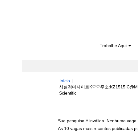
Trabalhe Aqui
Início
|
사설경마사이트K♡♡주소:KZ1515.C
(página
Scientific
atual)
Buscar resultados para
"사설경마사
Sua pesquisa é inválida. Nenhuma vaga 
As 10 vagas mais recentes publicadas por