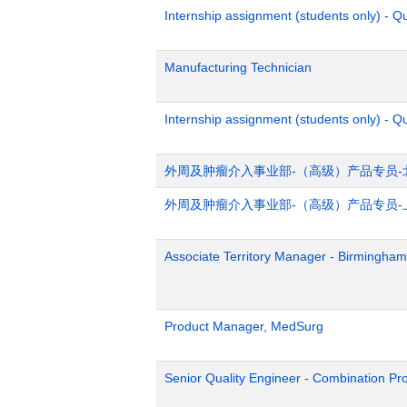
Internship assignment (students only) - 
Manufacturing Technician
Internship assignment (students only) - Q
外周及肿瘤介入事业部-（高级）产品专员-
外周及肿瘤介入事业部-（高级）产品专员-
Associate Territory Manager - Birmingham
Product Manager, MedSurg
Senior Quality Engineer - Combination Pr