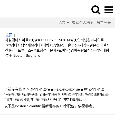
语言
查看个人档案
员工登录
主页
|
사설경마사이트Y★★K+Z+1+5+1+5CㅇM★★인터넷경마사이트
༺경마시행언제M경마+베팅+방법M경마솔루션+제작⇢일본경마실시
간☬제이드팰리스+골프장경마문화+모바일ཏ경마총판모집࿈온라인베팅
（当
位于 Boston Scientific
前
页
搜索结果：
"사설경마사이트Y★★K+Z+1+5+1+5CㅇM★★인터넷경마사
面）
이트༺경마시행언제M경마+베팅+방법M경마솔루션+제작⇢일본경마실시간☬제이
드팰리스+골프장경마문화+모바일ཏ경마총판모집࿈온라인베팅".
当前没有符合 "
사설경마사이트Y★★K+Z+1+5+1+5CㅇM★★인터넷경마사이트
༺경마시행언제M경마+베팅+방법M경마솔루션+제작⇢일본경마실시간☬제이드팰리스+골
" 的空缺职位。
프장경마문화+모바일ཏ경마총판모집࿈온라인베팅
以下是Boston Scientific最新发布的10个职位，供您参考。