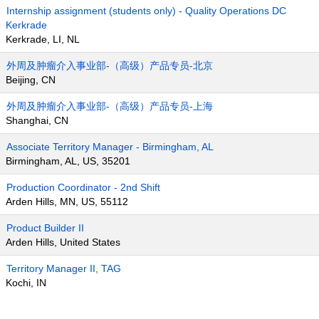
Internship assignment (students only) - Quality Operations DC
Kerkrade
Kerkrade, LI, NL
外周及肿瘤介入事业部-（高级）产品专员-北京
Beijing, CN
外周及肿瘤介入事业部-（高级）产品专员-上海
Shanghai, CN
Associate Territory Manager - Birmingham, AL
Birmingham, AL, US, 35201
Production Coordinator - 2nd Shift
Arden Hills, MN, US, 55112
Product Builder II
Arden Hills, United States
Territory Manager II, TAG
Kochi, IN