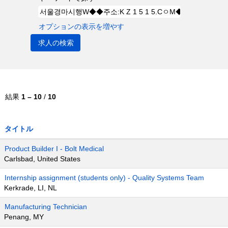
オプションの表示を増やす
結果
1 – 10
/
10
タイトル
Product Builder I - Bolt Medical
Carlsbad, United States
Internship assignment (students only) - Quality Systems Team
Kerkrade, LI, NL
Manufacturing Technician
Penang, MY