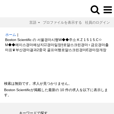
言語
プロファイルを表示する
社員のログイン
ホーム
|
Boston Scientific の 서울경마시행W◆◆주소:K Z 1 5 1 5.Cㅇ
M◆◆에이스경마예상지☑경마일정༈로얄스크린경마♀금요경마출
(現
마표♛부산경마결과2중국 골프여행로얄스크린경마E경마장개장
在
の
検索結果:
"서울경마시행W◆◆주소:K Z 1 5 1 5.CㅇM◆◆에이스경마예
ペ
상지☑경마일정༈로얄스크린경마♀금요경마출마표♛부산경마결과2중국 골프
ー
여행로얄스크린경마E경마장개장".
ジ)
検索は無効です。求人が見つかりません。
Boston Scientificが掲載した最新の 10 件の求人を以下に表示しま
す。
キーワードで探す