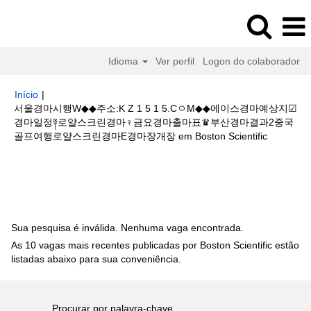
Idioma
Ver perfil
Logon do colaborador
Início
|
서울경마시행W◆◆주소:K Z 1 5 1 5.CㅇM◆◆에이스경마예상지☑
경마일정༈로얄스크린경마♀금요경마출마표♛부산경마결과2중국
(página
골프여행로얄스크린경마E경마장개장 em Boston Scientific
atual)
Buscar resultados para
"서울경마시행W◆◆주소:K Z 1 5 1 5.Cㅇ
M◆◆에이스경마예상지☑경마일정༈로얄스크린경마♀금요경마출마표♛부산
경마결과2중국 골프여행로얄스크린경마E경마장개장".
Sua pesquisa é inválida. Nenhuma vaga encontrada.
As 10 vagas mais recentes publicadas por Boston Scientific estão
listadas abaixo para sua conveniência.
Procurar por palavra-chave