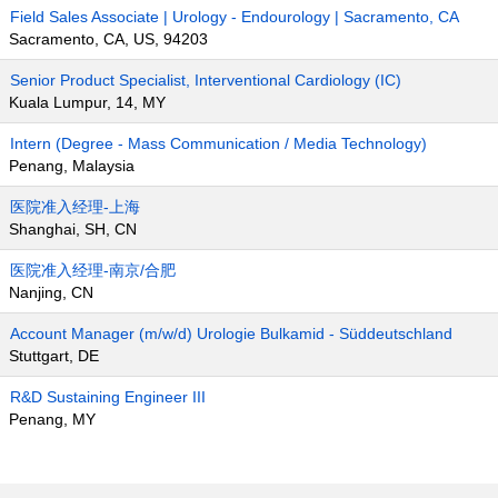
Field Sales Associate | Urology - Endourology | Sacramento, CA
Sacramento, CA, US, 94203
Senior Product Specialist, Interventional Cardiology (IC)
Kuala Lumpur, 14, MY
Intern (Degree - Mass Communication / Media Technology)
Penang, Malaysia
医院准入经理-上海
Shanghai, SH, CN
医院准入经理-南京/合肥
Nanjing, CN
Account Manager (m/w/d) Urologie Bulkamid - Süddeutschland
Stuttgart, DE
R&D Sustaining Engineer III
Penang, MY