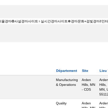
Département
Site
Lieu
Manufacturing
Arden
Arde
& Operations
Hills, MN
Hills,
- CDS
MN, 
5511
Quality
Arden
Arde
Hills, MN
Hills,