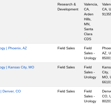
Research &
Valencia,
Valen
Development
CA,
CA, U
Arden
9135
Hills,
MN,
Santa
Clara
CDS
logy | Phoenix, AZ
Field Sales
Field
Phoen
Sales -
AZ, U
Urology
8500
logy | Kansas City, MO
Field Sales
Field
Kans
Sales -
City,
Urology
MO, 
6610
r | Denver, CO
Field Sales
Field
Denve
Sales -
CO, 
Urology
8020