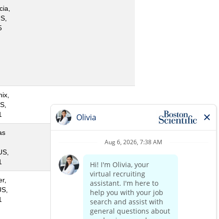
cia,
S,
5
ix,
S,
1
as
US,
1
r,
US,
1