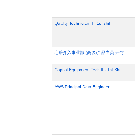
Quality Technician II - 1st shift
心脏介入事业部-(高级)产品专员-开封
Capital Equipment Tech II - 1st Shift
AWS Principal Data Engineer