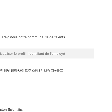
Rejoindre notre communauté de talents
isualiser le profil
Identifiant de l’employé
마࿈인터넷경마사이트주소࿈나인브릿지+골프
실시간경마사이트☸경마문화+검빛경마࿈인터넷경마
ton Scientific.