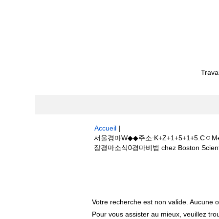
Trava
Accueil
|
서울경마W◆◆주소:K+Z+1+5+1+
장경마소식0경마비법 chez Boston Scienti
Résultats de la recherche pour
"
사이트주소࿈나인브릿지+골프장경마소식0경마비
Votre recherche est non valide. Aucune o
Pour vous assister au mieux, veuillez tro