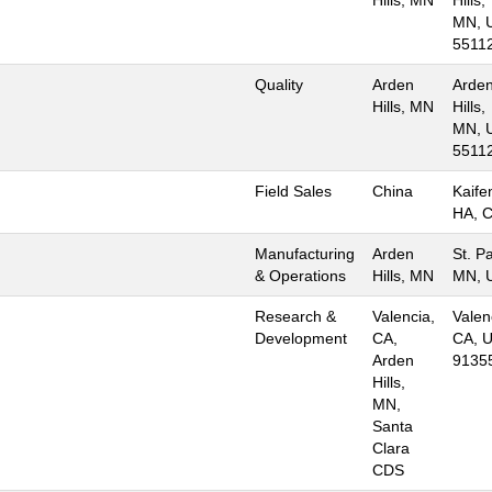
MN, 
5511
Quality
Arden
Arde
Hills, MN
Hills,
MN, 
5511
Field Sales
China
Kaife
HA, 
Manufacturing
Arden
St. Pa
& Operations
Hills, MN
MN, 
Research &
Valencia,
Valen
Development
CA,
CA, U
Arden
9135
Hills,
MN,
Santa
Clara
CDS