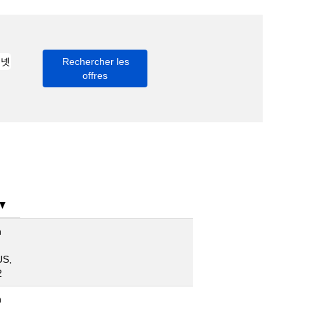
n
US,
2
n