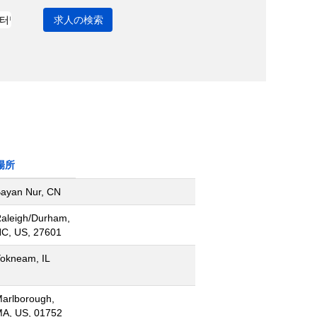
場所
ayan Nur, CN
aleigh/Durham,
C, US, 27601
okneam, IL
arlborough,
A, US, 01752