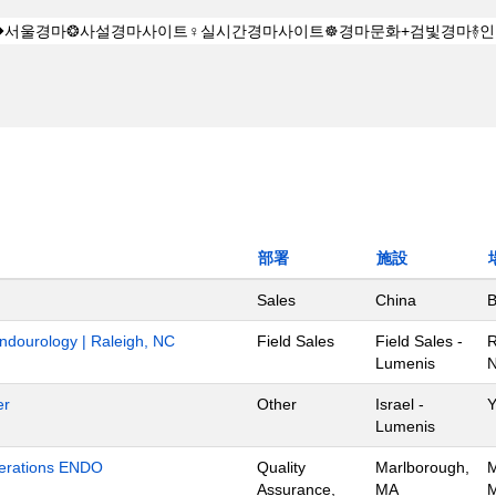
部署
施設
Sales
China
B
Endourology | Raleigh, NC
Field Sales
Field Sales -
R
Lumenis
N
er
Other
Israel -
Y
Lumenis
Operations ENDO
Quality
Marlborough,
M
Assurance,
MA
M