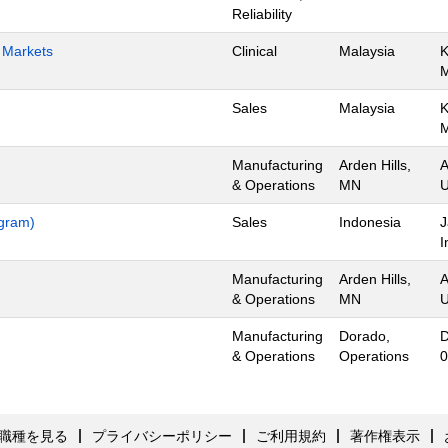
Reliability
h Markets
Clinical
Malaysia
K
Sales
Malaysia
K
Manufacturing
Arden Hills,
A
& Operations
MN
U
ogram)
Sales
Indonesia
J
I
Manufacturing
Arden Hills,
A
& Operations
MN
U
Manufacturing
Dorado,
D
& Operations
Operations
0
職種を見る
プライバシーポリシー
ご利用規約
著作権表示