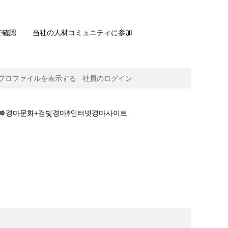
で確認
当社の人材コミュニティに参加
プロファイルを表示する
社員のログイン
마사이트☸경마문화+검빛경마࿈인터넷경마사이트
검빛경마࿈인터넷경마사이트주소࿈나인브릿지+골프