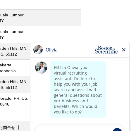
uala Lumpur,
MY
uala Lumpur,
MY
rden Hills, MN,
S, 55112
akarta,
ndonesia
rden Hills, MN,
S, 55112
orado, PR, US,
0646
お問合せ