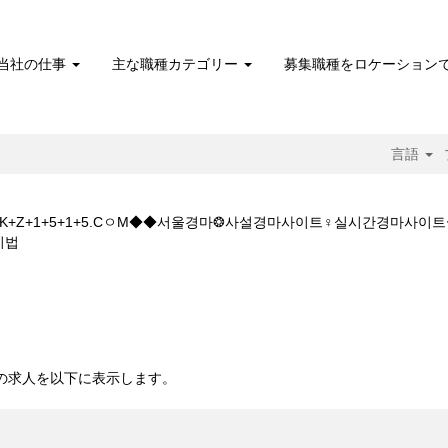
当社の仕事
主な職種カテゴリー
募集職種をロケーション
言語
마W◆◆주소:K+Z+1+5+1+5.CㅇM◆◆서울경마❂사설경마사이트♀실시간경
(現
비법
在
の
+5+1+5.CㅇM◆◆서울경마❂사설경마사이트♀실시간경마사이트☸경마문화+
ペ
ー
ジ)
。
 10 件の求人を以下に表示します。