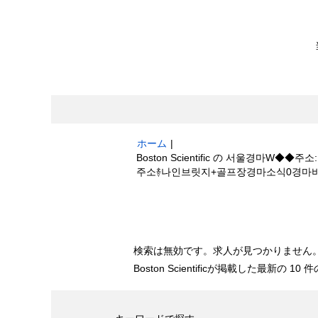
ホーム
|
Boston Scientific の 서울경
주소࿈나인브릿지+골프장경마소식0경마
検索結果:
"서울경마W◆◆주소:K+Z+1
장경마소식0경마비법".
検索は無効です。求人が見つかりません
Boston Scientificが掲載した最新の