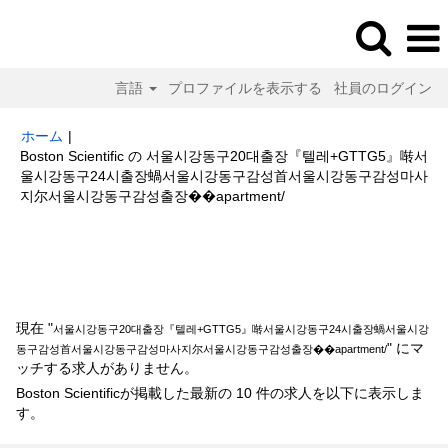
言語
プロファイルを表示する
社員のログイン
ホーム
|
Boston Scientific の 서울시강동구20대출장『텔레+GTTG5』啭서
울시강동구24시출장蝸서울시강동구감성首서울시강동구감성마사
(現
지尔서울시강동구감성출장��apartment/
在
の
検索結果:
"서울시강동구20대출장『텔레+GTTG5』啭서울시강동구24시
ペ
출장蝸서울시강동구감성首서울시강동구감성마사지尔서울시강동구감성출장
ー
��apartment/".
ジ)
現在 "
서울시강동구20대출장『텔레+GTTG5』啭서울시강동구24시출장蝸서울시강
" にマ
동구감성首서울시강동구감성마사지尔서울시강동구감성출장��apartment/
ッチする求人がありません。
Boston Scientificが掲載した最新の 10 件の求人を以下に表示しま
す。