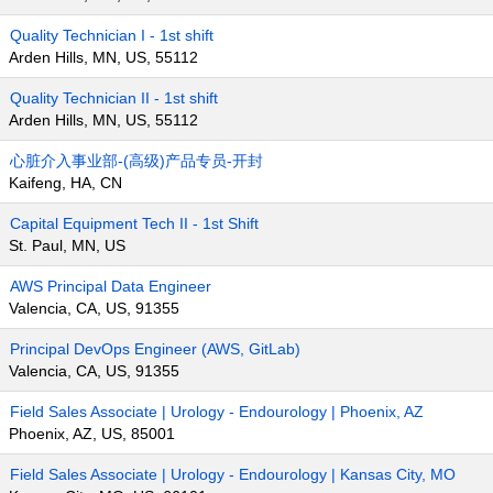
Quality Technician I - 1st shift
Arden Hills, MN, US, 55112
Quality Technician II - 1st shift
Arden Hills, MN, US, 55112
心脏介入事业部-(高级)产品专员-开封
Kaifeng, HA, CN
Capital Equipment Tech II - 1st Shift
St. Paul, MN, US
AWS Principal Data Engineer
Valencia, CA, US, 91355
Principal DevOps Engineer (AWS, GitLab)
Valencia, CA, US, 91355
Field Sales Associate | Urology - Endourology | Phoenix, AZ
Phoenix, AZ, US, 85001
Field Sales Associate | Urology - Endourology | Kansas City, MO