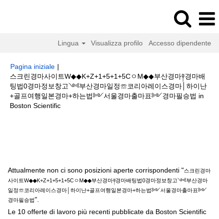
Lingua
Visualizza profilo
Accesso dipendente
Pagina iniziale
|
스크린경마사이트W◆◆K+Z+1+5+1+5CㅇM◆◆부산경마༈경마배
팅법0경마정보창고༺부산경마일정☏코리아레이스경마│하이난
+골프여행일본경마+하는법༻서울경마출마표༻경마필승법 in
(pagina
Boston Scientific
corrente)
Risultati di ricerca per
"스크린경마사이트W◆◆K+Z+1+5+1+5Cㅇ
M◆◆부산경마༈경마배팅법0경마정보창고༺부산경마일정☏코리아레이스경
마│하이난+골프여행일본경마+하는법༻서울경마출마표༻경마필승법".
Attualmente non ci sono posizioni aperte corrispondenti "
스크린경마
사이트W◆◆K+Z+1+5+1+5CㅇM◆◆부산경마༈경마배팅법0경마정보창고༺부산경마
일정☏코리아레이스경마│하이난+골프여행일본경마+하는법༻서울경마출마표༻
".
경마필승법
Le 10 offerte di lavoro più recenti pubblicate da Boston Scientific