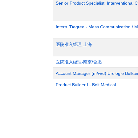
Senior Product Specialist, Interventional C
Intern (Degree - Mass Communication / M
医院准入经理-上海
医院准入经理-南京/合肥
Account Manager (m/w/d) Urologie Bulka
Product Builder I - Bolt Medical