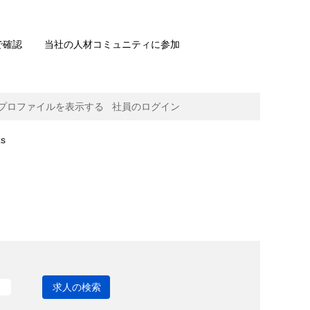
で確認
当社の人材コミュニティに参加
プロファイルを表示する
社員のログイン
(現
s
在
の
ペ
ー
ジ)