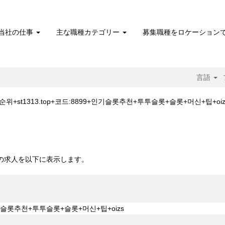
当社の仕事
主な職種カテゴリー
募集職種をロケーション
言語
롯+게임+순위+st1313.top+코드:8899+인기슬롯추천+투투슬롯+슬롯+머신+팁+oiz
+코드:8899+인기슬롯추천+투투슬롯+슬롯+머신+팁+oizs".
。
 10 件の求人を以下に表示します。