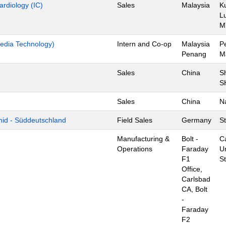
ardiology (IC)
Sales
Malaysia
K
L
M
edia Technology)
Intern and Co-op
Malaysia
P
Penang
M
Sales
China
S
S
Sales
China
N
mid - Süddeutschland
Field Sales
Germany
St
Manufacturing &
Bolt -
C
Operations
Faraday
U
F1
S
Office,
Carlsbad
CA, Bolt
-
Faraday
F2