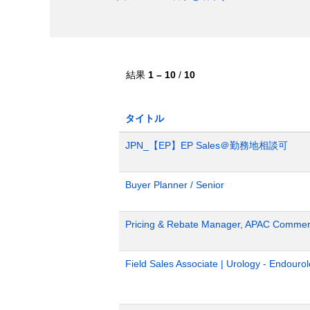
結果
1 – 10
/
10
タイトル
JPN_【EP】EP Sales＠勤務地相談可
Buyer Planner / Senior
Pricing & Rebate Manager, APAC Commerc
Field Sales Associate | Urology - Endour