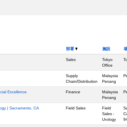
部署
施設
Sales
Tokyo
T
Office
Supply
Malaysia
P
Chain/Distribution
Penang
ial Excellence
Finance
Malaysia
P
Penang
ology | Sacramento, CA
Field Sales
Field
S
Sales -
C
Urology
9