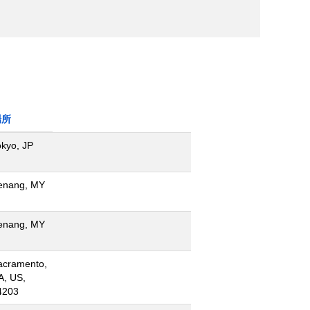
場所
okyo, JP
enang, MY
enang, MY
acramento,
A, US,
4203