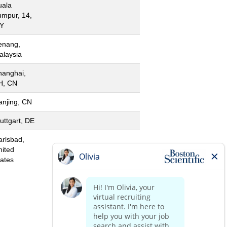
uala
umpur, 14,
Y
enang,
alaysia
hanghai,
H, CN
anjing, CN
uttgart, DE
arlsbad,
nited
tates