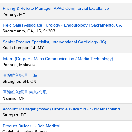
Pricing & Rebate Manager, APAC Commercial Excellence
Penang, MY
Field Sales Associate | Urology - Endourology | Sacramento, CA
Sacramento, CA, US, 94203
Senior Product Specialist, Interventional Cardiology (IC)
Kuala Lumpur, 14, MY
Intern (Degree - Mass Communication / Media Technology)
Penang, Malaysia
医院准入经理-上海
Shanghai, SH, CN
医院准入经理-南京/合肥
Nanjing, CN
Account Manager (m/w/d) Urologie Bulkamid - Süddeutschland
Stuttgart, DE
Product Builder I - Bolt Medical
Carlsbad, United States