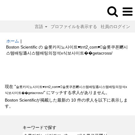
言語
プロファイルを表示する
社員のログイン
ホーム
|
Boston Scientific の 슬롯카지노사이트♥trrt2¸com♥슬롯쿠폰䬆시
(現
스템배팅遜시스템배팅의정석х식보사이트��getacross/
在
の
検索結果:
"슬롯카지노사이트♥trrt2¸com♥슬롯쿠폰䬆시스템배팅遜시스
ペ
템배팅의정석х식보사이트��getacross/".
ー
ジ)
現在 "
슬롯카지노사이트♥trrt2¸com♥슬롯쿠폰䬆시스템배팅遜시스템배팅의정석х
" にマッチする求人がありません。
식보사이트��getacross/
Boston Scientificが掲載した最新の 10 件の求人を以下に表示しま
す。
キーワードで探す