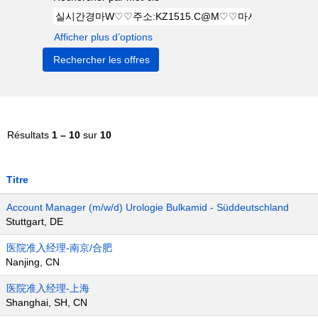
Afficher plus d’options
Résultats
1 – 10
sur
10
Titre
Account Manager (m/w/d) Urologie Bulkamid - Süddeutschland
Stuttgart, DE
医院准入经理-南京/合肥
Nanjing, CN
医院准入经理-上海
Shanghai, SH, CN