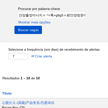
Procurar por palavra-chave
Mostrar mais opções
Selecione a frequência (em dias) de recebimento de alertas:
Criar alerta
Resultados
1 – 10
de
10
Título
心脏介入-(高级)产品专员-巴彦淖尔
Bayan Nur, CN