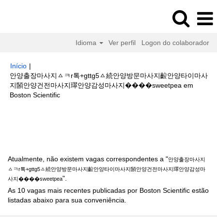
Idioma
Ver perfil
Logon do colaborador
Início
|
안양출장마사지ㅿㅋr톡+gttg5ㅿ続안양방문마사지䶘안양타이마사
지䫒안양건전마사지璻안양감성마사지����sweetpea em
(página
Boston Scientific
atual)
Buscar resultados para
"안양출장마사지ㅿㅋr톡+gttg5ㅿ続안양방
문마사지䶘안양타이마사지䫒안양건전마사지璻안양감성마사지
����sweetpea".
Atualmente, não existem vagas correspondentes a "
안양출장마사지
ㅿㅋr톡+gttg5ㅿ続안양방문마사지䶘안양타이마사지䫒안양건전마사지璻안양감성마
".
사지����sweetpea
As 10 vagas mais recentes publicadas por Boston Scientific estão
listadas abaixo para sua conveniência.