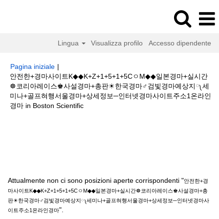
Lingua
Visualizza profilo
Accesso dipendente
Pagina iniziale
|
안전한+경마사이트K◆◆K+Z+1+5+1+5CㅇM◆◆일본경마+실시간
☸코리아레이스♚사설경마+총판☀한국경마♂검빛경마예상지༾세
미나+골프혀행서울경마+상세정보─인터넷경마사이트주소1온라인
(pagina
경마 in Boston Scientific
corrente)
Risultati di ricerca per
"안전한+경마사이트K◆◆K+Z+1+5+1+5Cㅇ
M◆◆일본경마+실시간☸코리아레이스♚사설경마+총판☀한국경마♂검빛경마
예상지༾세미나+골프혀행서울경마+상세정보─인터넷경마사이트주소1온라인
경마".
Attualmente non ci sono posizioni aperte corrispondenti "
안전한+경
마사이트K◆◆K+Z+1+5+1+5CㅇM◆◆일본경마+실시간☸코리아레이스♚사설경마+총
판☀한국경마♂검빛경마예상지༾세미나+골프혀행서울경마+상세정보─인터넷경마사
".
이트주소1온라인경마