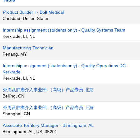
Titolo
Product Builder I - Bolt Medical
Carlsbad, United States
Internship assignment (students only) - Quality Systems Team
Kerkrade, LI, NL
Manufacturing Technician
Penang, MY
Internship assignment (students only) - Quality Operations DC
Kerkrade
Kerkrade, LI, NL
外周及肿瘤介入事业部-（高级）产品专员-北京
Beijing, CN
外周及肿瘤介入事业部-（高级）产品专员-上海
Shanghai, CN
Associate Territory Manager - Birmingham, AL
Birmingham, AL, US, 35201