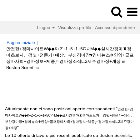
Lingua
Visualizza profilo
Accesso dipendente
Pagina iniziale
|
안전한+경마사이트W◆◆K+Z+1+5+1+5CㅇM◆◆실시간경마♜경
마초보자、검빛+전문가+예상、부산경마장♥경마뉴스❄안양+골프
장마사회+경마정보+체중༿경마장소식L.2제주경마장+개장 in
(pagina
Boston Scientific
corrente)
Risultati di ricerca per
"안전한+경마사이트W◆◆K+Z+1+5+1+5Cㅇ
M◆◆실시간경마♜경마초보자、검빛+전문가+예상、부산경마장♥경마뉴스❄
안양+골프장마사회+경마정보+체중༿경마장소식L.2제주경마장+개장".
Attualmente non ci sono posizioni aperte corrispondenti "
안전한+경
마사이트W◆◆K+Z+1+5+1+5CㅇM◆◆실시간경마♜경마초보자、검빛+전문가+예상、
부산경마장♥경마뉴스❄안양+골프장마사회+경마정보+체중༿경마장소식L.2제주경마
".
장+개장
Le 10 offerte di lavoro più recenti pubblicate da Boston Scientific