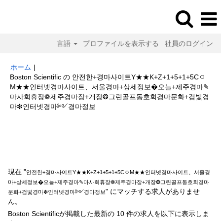
言語
プロファイルを表示する
社員のログイン
ホーム
|
Boston Scientific の 안전한+경마사이트Y★★K+Z+1+5+1+5Cㅇ
M★★인터넷경마사이트、서울경마+상세정보�오늘+제주경마✎
마사회휴장❁제주경마장+개장❂그린골프동호회경마문화+검빛경
(現
마❇인터넷경마༻경마정보
在
の
検索結果:
"안전한+경마사이트Y★★K+Z+1+5+1+5CㅇM★★인터넷경마
ペ
사이트、서울경마+상세정보�오늘+제주경마✎마사회휴장❁제주경마장+개
ー
장❂그린골프동호회경마문화+검빛경마❇인터넷경마༻경마정보".
ジ)
現在 "
안전한+경마사이트Y★★K+Z+1+5+1+5CㅇM★★인터넷경마사이트、서울경
마+상세정보�오늘+제주경마✎마사회휴장❁제주경마장+개장❂그린골프동호회경마
" にマッチする求人がありませ
문화+검빛경마❇인터넷경마༻경마정보
ん。
Boston Scientificが掲載した最新の 10 件の求人を以下に表示しま