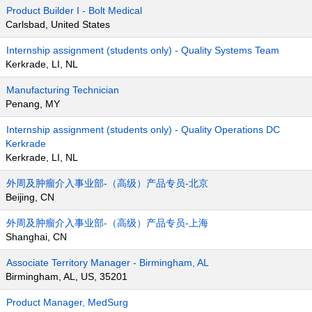
Product Builder I - Bolt Medical
Carlsbad, United States
Internship assignment (students only) - Quality Systems Team
Kerkrade, LI, NL
Manufacturing Technician
Penang, MY
Internship assignment (students only) - Quality Operations DC
Kerkrade
Kerkrade, LI, NL
外周及肿瘤介入事业部-（高级）产品专员-北京
Beijing, CN
外周及肿瘤介入事业部-（高级）产品专员-上海
Shanghai, CN
Associate Territory Manager - Birmingham, AL
Birmingham, AL, US, 35201
Product Manager, MedSurg