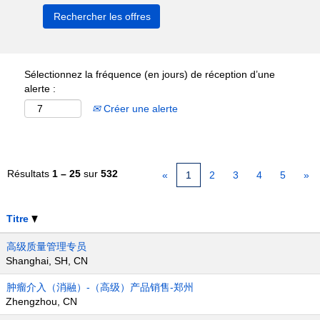
Sélectionnez la fréquence (en jours) de réception d’une
alerte :
Créer une alerte
Résultats
1 – 25
sur
532
«
1
2
3
4
5
»
Titre
高级质量管理专员
Shanghai, SH, CN
肿瘤介入（消融）-（高级）产品销售-郑州
Zhengzhou, CN