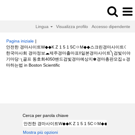
Lingua
Visualizza profilo
Accesso dipendente
Pagina iniziale
|
안전한 경마사이트W◆◆K Z 1 5 1 5CㅇM◆◆스크린경마사이트☾
한국마사회 경마정보☁제주경마출마표࿈일본경마사이트༽검빛이야
기마당༾골프 동호회4050밴드검빛경마예상지♚경마총판모집☼경
(pagina
마하는법 in Boston Scientific
corrente)
Risultati di ricerca per
"안전한 경마사이트W◆◆K Z 1 5 1 5Cㅇ
M◆◆스크린경마사이트☾한국마사회 경마정보☁제주경마출마표࿈일본경마사
이트༽검빛이야기마당༾골프 동호회4050밴드검빛경마예상지♚경마총판모집
☼경마하는법".
Cerca per parola chiave
Mostra più opzioni