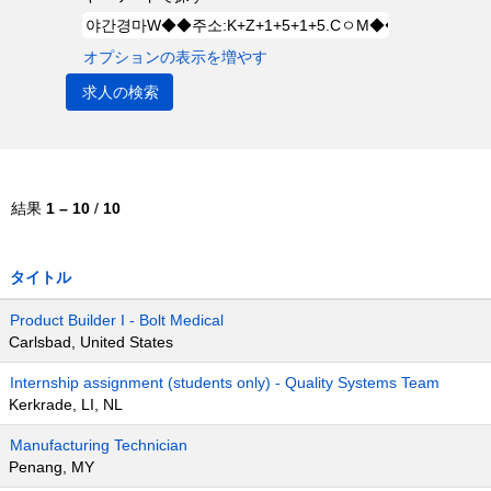
オプションの表示を増やす
結果
1 – 10
/
10
タイトル
Product Builder I - Bolt Medical
Carlsbad, United States
Internship assignment (students only) - Quality Systems Team
Kerkrade, LI, NL
Manufacturing Technician
Penang, MY