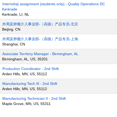
Internship assignment (students only) - Quality Operations DC
Kerkrade
Kerkrade, LI, NL
外周及肿瘤介入事业部-（高级）产品专员-北京
Beijing, CN
外周及肿瘤介入事业部-（高级）产品专员-上海
Shanghai, CN
Associate Territory Manager - Birmingham, AL
Birmingham, AL, US, 35201
Production Coordinator - 2nd Shift
Arden Hills, MN, US, 55112
Manufacturing Tech III - 2nd Shift
Arden Hills, MN, US, 55112
Manufacturing Technician II - 2nd Shift
Maple Grove, MN, US, 55311