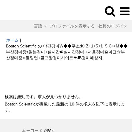
言語
プロファイルを表示する
社員のログイン
ホーム
|
Boston Scientific の 야간경마W◆◆주소:K+Z+1+5+1+5.CㅇM◆◆
부산경마장↑일본경마+실시간☯실시간경마⇢서울경마출마표☆부
(現
산경마장♀웰링턴+골프장경마사이트❤JB경마예상지
在
の
検索結果:
"야간경마W◆◆주소:K+Z+1+5+1+5.CㅇM◆◆부산경마장↑일
ペ
본경마+실시간☯실시간경마⇢서울경마출마표☆부산경마장♀웰링턴+골프장
ー
경마사이트❤JB경마예상지".
ジ)
検索は無効です。求人が見つかりません。
Boston Scientificが掲載した最新の 10 件の求人を以下に表示しま
す。
キーワードで探す