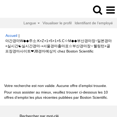
Langue
Visualiser le profil
Identifiant de l’employé
Accueil
|
야간경마W◆◆주소:K+Z+1+5+1+5.CㅇM◆◆부산경마장↑일본경마
+실시간☯실시간경마⇢서울경마출마표☆부산경마장♀웰링턴+골
(page
프장경마사이트❤JB경마예상지 chez Boston Scientific
actuelle)
Résultats de la recherche pour
"야간경마W◆◆주
소:K+Z+1+5+1+5.CㅇM◆◆부산경마장↑일본경마+실시간☯실시간경마⇢서울
경마출마표☆부산경마장♀웰링턴+골프장경마사이트❤JB경마예상지".
Votre recherche est non valide. Aucune offre d’emploi trouvée.
Pour vous assister au mieux, veuillez trouver ci-dessous les 10
offres d’emploi les plus récentes publiées par Boston Scientific.
Rechercher par mot-clé