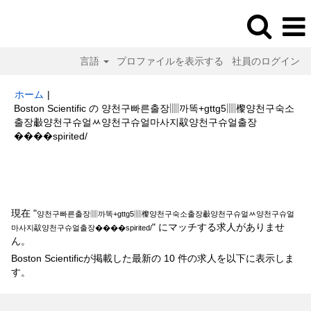
言語
プロファイルを表示する
社員のログイン
ホーム
|
Boston Scientific の 양천구빠른출장▥까똑+gttg5▥㰀양천구숙소
출장㪩양천구슈얼ᆻ양천구슈얼마사지䰚양천구슈얼출장
(現
����spirited/
在
の
検索結果:
"양천구빠른출장▥까똑+gttg5▥㰀양천구숙소출장㪩양천구슈
ペ
얼ᆻ양천구슈얼마사지䰚양천구슈얼출장����spirited/".
ー
ジ)
現在 "
양천구빠른출장▥까똑+gttg5▥㰀양천구숙소출장㪩양천구슈얼ᆻ양천구슈얼
" にマッチする求人がありませ
마사지䰚양천구슈얼출장����spirited/
ん。
Boston Scientificが掲載した最新の 10 件の求人を以下に表示しま
す。