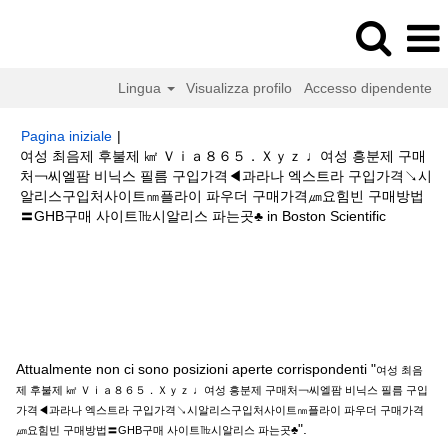
Lingua
Visualizza profilo
Accesso dipendente
Pagina iniziale
|
여성 최음제 후불제 ㎢ Ｖｉａ８６５．Ｘｙｚ ♩여성 흥분제 구매
처￢씨엘팜 비닉스 필름 구입가격◀과라나 엑스트라 구입가격↘시
알리스구입처사이트㎚플라이 파우더 구매가격㎛요힘빈 구매방법
(pagina
〓GHB구매 사이트㎔시알리스 파는곳♣ in Boston Scientific
corrente)
Risultati di ricerca per
"여성 최음제 후불제 ㎢ Ｖｉａ８６５．Ｘｙ
ｚ ♩여성 흥분제 구매처￢씨엘팜 비닉스 필름 구입가격◀과라나 엑스트라 구
입가격↘시알리스구입처사이트㎚플라이 파우더 구매가격㎛요힘빈 구매방법
〓GHB구매 사이트㎔시알리스 파는곳♣".
Attualmente non ci sono posizioni aperte corrispondenti "
여성 최음
제 후불제 ㎢ Ｖｉａ８６５．Ｘｙｚ ♩여성 흥분제 구매처￢씨엘팜 비닉스 필름 구입
가격◀과라나 엑스트라 구입가격↘시알리스구입처사이트㎚플라이 파우더 구매가격
".
㎛요힘빈 구매방법〓GHB구매 사이트㎔시알리스 파는곳♣