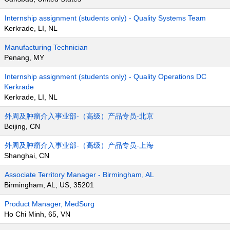
Internship assignment (students only) - Quality Systems Team
Kerkrade, LI, NL
Manufacturing Technician
Penang, MY
Internship assignment (students only) - Quality Operations DC
Kerkrade
Kerkrade, LI, NL
外周及肿瘤介入事业部-（高级）产品专员-北京
Beijing, CN
外周及肿瘤介入事业部-（高级）产品专员-上海
Shanghai, CN
Associate Territory Manager - Birmingham, AL
Birmingham, AL, US, 35201
Product Manager, MedSurg
Ho Chi Minh, 65, VN