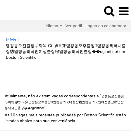
Idioma
Ver perfil
Logon do colaborador
Início
|
염창동오전출장♧까똑 Gttg5♧穿염창동오후출장염창동외국녀출
장䰣염창동외국인여성출장綴염창동외국인출장��eglantine/ em
(página
Boston Scientific
atual)
Buscar resultados para
"염창동오전출장♧까똑 gttg5♧穿염창동
오후출장염창동외국녀출장䰣염창동외국인여성출장綴염창동외국인출장
��eglantine/".
Atualmente, não existem vagas correspondentes a "
염창동오전출장
♧까똑 gttg5♧穿염창동오후출장염창동외국녀출장䰣염창동외국인여성출장綴염창
".
동외국인출장��eglantine/
As 10 vagas mais recentes publicadas por Boston Scientific estão
listadas abaixo para sua conveniência.