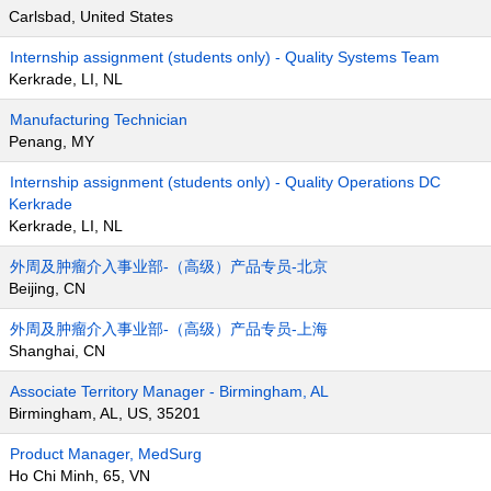
Carlsbad, United States
Internship assignment (students only) - Quality Systems Team
Kerkrade, LI, NL
Manufacturing Technician
Penang, MY
Internship assignment (students only) - Quality Operations DC
Kerkrade
Kerkrade, LI, NL
外周及肿瘤介入事业部-（高级）产品专员-北京
Beijing, CN
外周及肿瘤介入事业部-（高级）产品专员-上海
Shanghai, CN
Associate Territory Manager - Birmingham, AL
Birmingham, AL, US, 35201
Product Manager, MedSurg
Ho Chi Minh, 65, VN