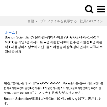
言語
プロファイルを表示する
社員のログイン
ホーム
|
Boston Scientific の 온라인+경마사이트Y★★K+Z+1+5+1+5Cㅇ
M★★온라인+경마사이트☁경마종합지♚이번주경마일정❥경마분
석❣서울경마시행☂하이난+골프여행경마장⌘경마언제하나☑제주
(現
경마출마표
在
の
検索結果:
"온라인+경마사이트Y★★K+Z+1+5+1+5CㅇM★★온라인+경
ペ
마사이트☁경마종합지♚이번주경마일정❥경마분석❣서울경마시행☂하이난
ー
+골프여행경마장⌘경마언제하나☑제주경마출마표".
ジ)
現在 "
온라인+경마사이트Y★★K+Z+1+5+1+5CㅇM★★온라인+경마사이트☁경마종
합지♚이번주경마일정❥경마분석❣서울경마시행☂하이난+골프여행경마장⌘경마언
" にマッチする求人がありません。
제하나☑제주경마출마표
Boston Scientificが掲載した最新の 10 件の求人を以下に表示しま
す。