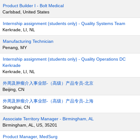
Product Builder I - Bolt Medical
Carlsbad, United States
Internship assignment (students only) - Quality Systems Team
Kerkrade, LI, NL
Manufacturing Technician
Penang, MY
Internship assignment (students only) - Quality Operations DC
Kerkrade
Kerkrade, LI, NL
外周及肿瘤介入事业部-（高级）产品专员-北京
Beijing, CN
外周及肿瘤介入事业部-（高级）产品专员-上海
Shanghai, CN
Associate Territory Manager - Birmingham, AL
Birmingham, AL, US, 35201
Product Manager, MedSurg