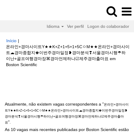
Idioma
Ver perfil
Logon do colaborador
Início
|
온라인+경마사이트Y★★K+Z+1+5+1+5CㅇM★★온라인+경마사이
트☁경마종합지♚이번주경마일정❥경마분석❣서울경마시행☂하
이난+골프여행경마장⌘경마언제하나☑제주경마출마표 em
(página
Boston Scientific
atual)
Buscar resultados para
"온라인+경마사이트Y★★K+Z+1+5+1+5C
ㅇM★★온라인+경마사이트☁경마종합지♚이번주경마일정❥경마분석❣서울
경마시행☂하이난+골프여행경마장⌘경마언제하나☑제주경마출마표".
Atualmente, não existem vagas correspondentes a "
온라인+경마사이
트Y★★K+Z+1+5+1+5CㅇM★★온라인+경마사이트☁경마종합지♚이번주경마일정❥
경마분석❣서울경마시행☂하이난+골프여행경마장⌘경마언제하나☑제주경마출마
".
표
As 10 vagas mais recentes publicadas por Boston Scientific estão