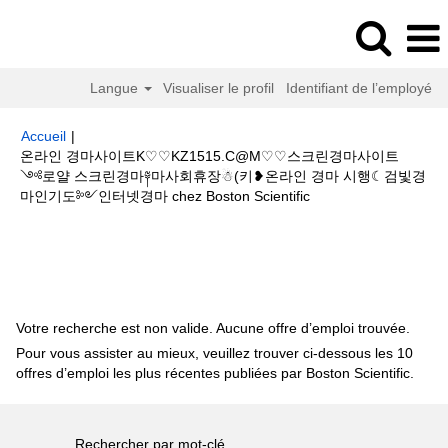
Langue
Visualiser le profil
Identifiant de l’employé
Accueil
|
온라인 경마사이트K♡♡KZ1515.C@M♡♡스크린경마사이트
༺로얄 스크린경마༈마사회휴장☃(키❥온라인 경마 시행☾검빛경
(page
마인기도༻인터넷경마 chez Boston Scientific
actuelle)
Résultats de la recherche pour
"온라인 경마사이트
K♡♡KZ1515.C@M♡♡스크린경마사이트༺로얄 스크린경마༈마사회휴장☃
(키❥온라인 경마 시행☾검빛경마인기도༻인터넷경마".
Votre recherche est non valide. Aucune offre d’emploi trouvée.
Pour vous assister au mieux, veuillez trouver ci-dessous les 10
offres d’emploi les plus récentes publiées par Boston Scientific.
Rechercher par mot-clé