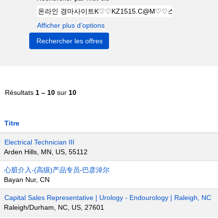
Afficher plus d’options
Résultats
1 – 10
sur
10
Titre
Electrical Technician III
Arden Hills, MN, US, 55112
心脏介入-(高级)产品专员-巴彦淖尔
Bayan Nur, CN
Capital Sales Representative | Urology - Endourology | Raleigh, NC
Raleigh/Durham, NC, US, 27601