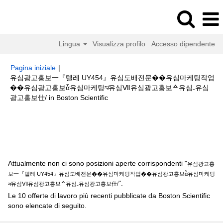
Lingua
Visualizza profilo
Accesso dipendente
Pagina iniziale
|
유심광고홍보一『텔레 UY454』유심도배전문��유심마케팅작업
��유심광고홍보ἆ유심마케팅≉유심Ⅶ유심광고홍보ᅀ유심₋유심
(pagina
광고홍보仕/ in Boston Scientific
corrente)
Risultati di ricerca per
"유심광고홍보一『텔레 UY454』유심도배전
문��유심마케팅작업��유심광고홍보ἆ유심마케팅≉유심Ⅶ유심광고홍보
ᅀ유심₋유심광고홍보仕/".
Attualmente non ci sono posizioni aperte corrispondenti "
유심광고홍
보一『텔레 UY454』유심도배전문��유심마케팅작업��유심광고홍보ἆ유심마케팅
".
≉유심Ⅶ유심광고홍보ᅀ유심₋유심광고홍보仕/
Le 10 offerte di lavoro più recenti pubblicate da Boston Scientific
sono elencate di seguito.