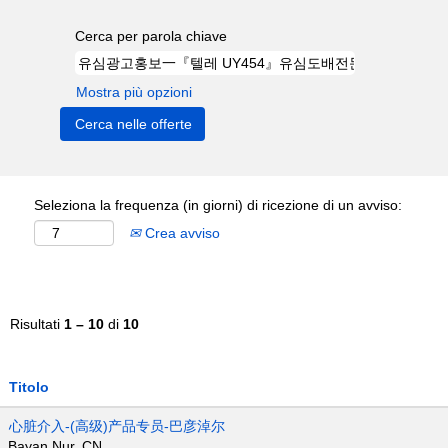
Cerca per parola chiave
Mostra più opzioni
Seleziona la frequenza (in giorni) di ricezione di un avviso:
Crea avviso
Risultati
1 – 10
di
10
Titolo
心脏介入-(高级)产品专员-巴彦淖尔
Bayan Nur, CN