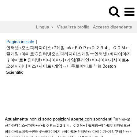
Lingua
Visualizza profilo
Accesso dipendente
Pagina iniziale
|
인터넷+오션파라다이스+7게임+㎨+ＥＯＰｍ２２３４。ＣＯＭ+┃
릴게임+야마토♡인터넷오션파라다이스게임╋인터넷+바다이야기
┟야마토▶인터넷+바다이야기+게임∫온라인+바다이야기사이트♣
오션파라다이스+사이트+게임↔나루토야마토┶ in Boston
(pagina
Scientific
corrente)
Risultati di ricerca per
"인터넷+오션파라다이스+7게임+㎨+ＥＯＰ
ｍ２２３４。ＣＯＭ+┃릴게임+야마토♡인터넷오션파라다이스게임╋인터넷
+바다이야기┟야마토▶인터넷+바다이야기+게임∫온라인+바다이야기사이트♣
오션파라다이스+사이트+게임↔나루토야마토┶".
Attualmente non ci sono posizioni aperte corrispondenti "
인터넷+오
션파라다이스+7게임+㎨+ＥＯＰｍ２２３４。ＣＯＭ+┃릴게임+야마토♡인터넷오션
파라다이스게임╋인터넷+바다이야기┟야마토▶인터넷+바다이야기+게임∫온라인+바