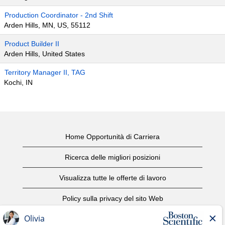
Production Coordinator - 2nd Shift
Arden Hills, MN, US, 55112
Product Builder II
Arden Hills, United States
Territory Manager II, TAG
Kochi, IN
Home Opportunità di Carriera
Ricerca delle migliori posizioni
Visualizza tutte le offerte di lavoro
Policy sulla privacy del sito Web
Condizioni d'uso