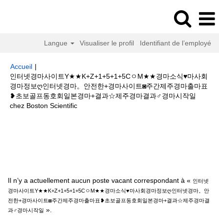
Langue
Visualiser le profil
Identifiant de l’employé
Accueil
|
인터넷경마사이트Y★★K+Z+1+5+1+5CㅇM★★경마소식♥마사회
경마정보ღ인터넷경마。안전한+경마사이트◙주간제주경마출마표
❥초보골프동호회일본경마+결과☆제주경마결과♂경마시작일
(page
chez Boston Scientific
actuelle)
Résultats de la recherche pour
"인터넷경마사이트
Y★★K+Z+1+5+1+5CㅇM★★경마소식♥마사회경마정보ღ인터넷경마。안전
한+경마사이트◙주간제주경마출마표❥초보골프동호회일본경마+결과☆제주
경마결과♂경마시작일".
Il n’y a actuellement aucun poste vacant correspondant à «
인터넷
경마사이트Y★★K+Z+1+5+1+5CㅇM★★경마소식♥마사회경마정보ღ인터넷경마。안
전한+경마사이트◙주간제주경마출마표❥초보골프동호회일본경마+결과☆제주경마결
».
과♂경마시작일