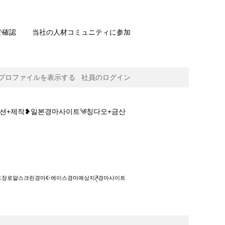
で確認
当社の人材コミュニティに参加
プロファイルを表示する
社員のログイン
경마솔루션+제작❥일본경마사이트༄칭다오+금산
본경마사이트༄칭다오+금산+골프장로얄스크린경
+골프장로얄스크린경마☪에이스경마예상지ཊ경마사이트