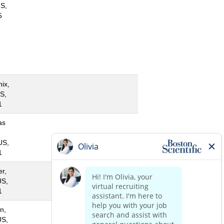
S,
5
ix,
S,
1
as
US,
1
r,
US,
1
n,
US,