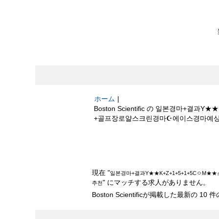
ホーム
|
Boston Scientific の 일본경
+골프장로얄스크린경마☪에이스경마예
検索結果:
"일본경마+결과Y★★K+Z+1
마☪에이스경마예상지ཊ경마사이트추천".
現在 "
일본경마+결과Y★★K+Z+1+5+1+5C
" にマッチする求人がありません。
추천
Boston Scientificが掲載した最新の