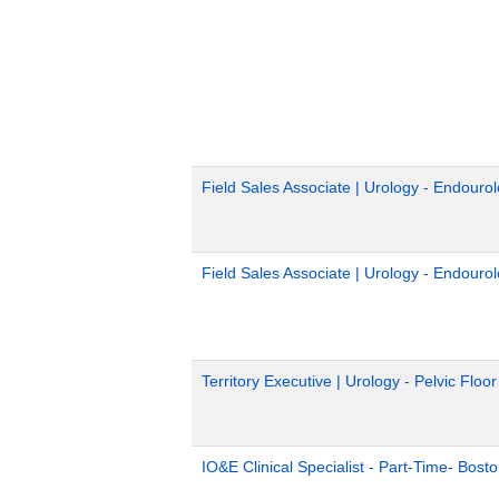
Field Sales Associate | Urology - Endouro
Field Sales Associate | Urology - Endouro
Territory Executive | Urology - Pelvic Floo
IO&E Clinical Specialist - Part-Time- Bost