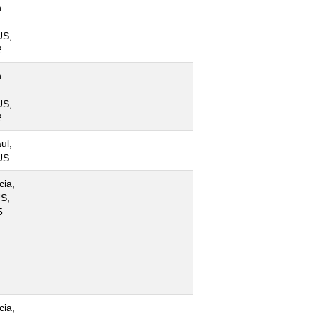
n
US,
2
n
US,
2
ul,
US
cia,
S,
5
cia,