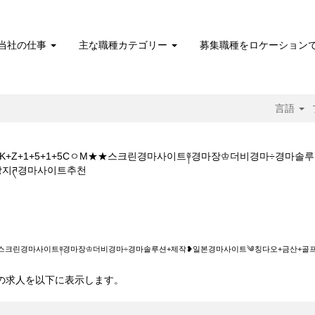
当社の仕事
主な職種カテゴリー
募集職種をロケーション
言語
마+결과Y★★K+Z+1+5+1+5CㅇM★★스크린경마사이트༈경마장♔더비경마÷
(現
상지ཊ경마사이트추천
在
の
+5+1+5CㅇM★★스크린경마사이트༈경마장♔더비경마÷경마솔루션+제작❥일
ペ
ー
ジ)
ㅇM★★스크린경마사이트༈경마장♔더비경마÷경마솔루션+제작❥일본경마사이트༄칭다오+금산
 10 件の求人を以下に表示します。