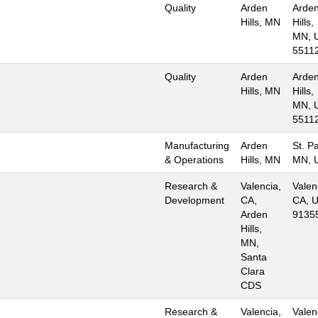
Quality
Arden
Arde
Hills, MN
Hills,
MN, 
5511
Quality
Arden
Arde
Hills, MN
Hills,
MN, 
5511
Manufacturing
Arden
St. Pa
& Operations
Hills, MN
MN, 
Research &
Valencia,
Valen
Development
CA,
CA, U
Arden
9135
Hills,
MN,
Santa
Clara
CDS
Research &
Valencia,
Valen