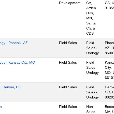
Development
CA,
CA, U
Arden
9135
Hills,
MN,
Santa
Clara
CDS
logy | Phoenix, AZ
Field Sales
Field
Phoen
Sales -
AZ, U
Urology
8500
logy | Kansas City, MO
Field Sales
Field
Kans
Sales -
City,
Urology
MO, 
6610
r | Denver, CO
Field Sales
Field
Denve
Sales -
CO, 
Urology
8020
on
Field Sales
Non
Bosto
Sales
MA, 