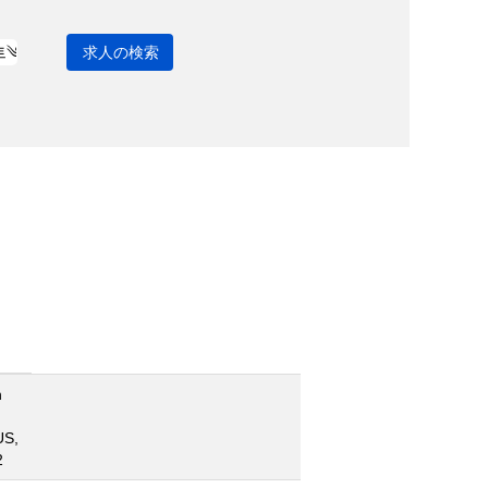
n
US,
2