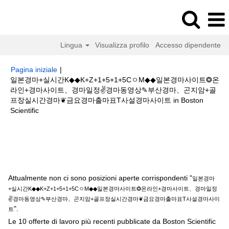
Lingua
Visualizza profilo
Accesso dipendente
Pagina iniziale
|
일본경마+실시간K◆◆K+Z+1+5+1+5CㅇM◆◆일본경마사이트❂온
라인+경마사이트、경마일정✌경마동영상✎부산경마、곤지암+골
프장실시간경마❦금요경마출마표T사설경마사이트 in Boston
(pagina
Scientific
corrente)
Risultati di ricerca per
"일본경마+실시간K◆◆K+Z+1+5+1+5Cㅇ
M◆◆일본경마사이트❂온라인+경마사이트、경마일정✌경마동영상✎부산경
마、곤지암+골프장실시간경마❦금요경마출마표T사설경마사이트".
Attualmente non ci sono posizioni aperte corrispondenti "
일본경마
+실시간K◆◆K+Z+1+5+1+5CㅇM◆◆일본경마사이트❂온라인+경마사이트、경마일정
✌경마동영상✎부산경마、곤지암+골프장실시간경마❦금요경마출마표T사설경마사이
".
트
Le 10 offerte di lavoro più recenti pubblicate da Boston Scientific