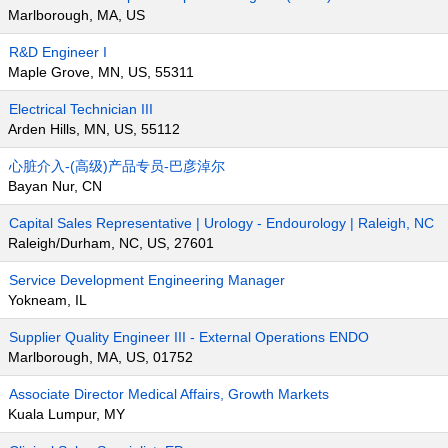
Marlborough, MA, US
R&D Engineer I
Maple Grove, MN, US, 55311
Electrical Technician III
Arden Hills, MN, US, 55112
心脏介入-(高级)产品专员-巴彦淖尔
Bayan Nur, CN
Capital Sales Representative | Urology - Endourology | Raleigh, NC
Raleigh/Durham, NC, US, 27601
Service Development Engineering Manager
Yokneam, IL
Supplier Quality Engineer III - External Operations ENDO
Marlborough, MA, US, 01752
Associate Director Medical Affairs, Growth Markets
Kuala Lumpur, MY