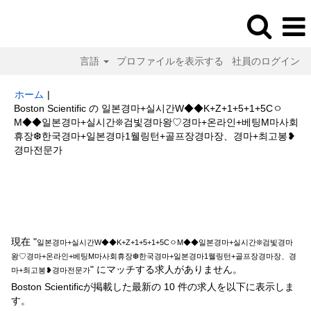
言語
プロファイルを表示する
社員のログイン
ホーム
|
Boston Scientific の 일본경마+실시간W◆◆K+Z+1+5+1+5Cㅇ
M◆◆일본경마+실시간❊검빛경마왕♡경마+온라인+베팅M마사회
휴장❆한국경마+일본경마1웰링턴+골프장경마장、경마+최고봉❥
(現
경마전문가
在
の
検索結果:
"일본경마+실시간W◆◆K+Z+1+5+1+5CㅇM◆◆일본경마+실
ペ
시간❊검빛경마왕♡경마+온라인+베팅M마사회휴장❆한국경마+일본경마1웰
ー
링턴+골프장경마장、경마+최고봉❥경마전문가".
ジ)
現在 "
일본경마+실시간W◆◆K+Z+1+5+1+5CㅇM◆◆일본경마+실시간❊검빛경마
왕♡경마+온라인+베팅M마사회휴장❆한국경마+일본경마1웰링턴+골프장경마장、경
" にマッチする求人がありません。
마+최고봉❥경마전문가
Boston Scientificが掲載した最新の 10 件の求人を以下に表示しま
す。