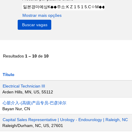
Mostrar mais opções
Resultados
1 – 10
de
10
Título
Electrical Technician III
Arden Hills, MN, US, 55112
心脏介入-(高级)产品专员-巴彦淖尔
Bayan Nur, CN
Capital Sales Representative | Urology - Endourology | Raleigh, NC
Raleigh/Durham, NC, US, 27601