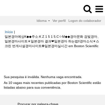
Idioma
Ver perfil
Logon do colaborador
Início
|
일본경마예상K◆◆주소:K Z 1 5 1 5.CㅇM◆◆경마문화 검빛경마、
일본경마사이트☀일본경마 결과❤일본경마 하는법࿈경마소식☀스
(pág
크린 번개사설경마사이트❆일본경마실시간 em Boston Scientific
atua
Buscar resultados para
"일본경마예상K◆◆주소:K Z 1 5 1 5.Cㅇ
M◆◆경마문화 검빛경마、일본경마사이트☀일본경마 결과❤일본경마 하는법
࿈경마소식☀스크린 번개사설경마사이트❆일본경마실시간".
Sua pesquisa é inválida. Nenhuma vaga encontrada.
As 10 vagas mais recentes publicadas por Boston Scientific estão
listadas abaixo para sua conveniência.
Procurar por palavra-chave