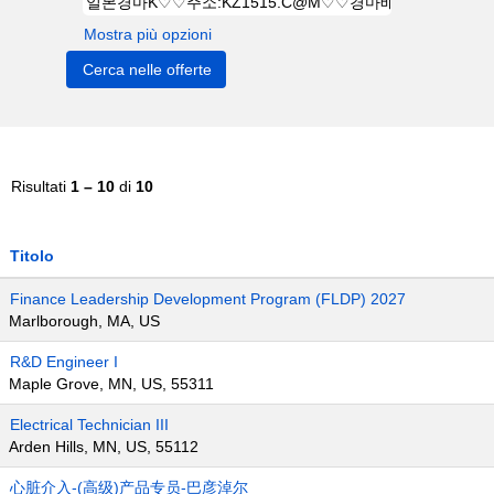
Mostra più opzioni
Risultati
1 – 10
di
10
Titolo
Finance Leadership Development Program (FLDP) 2027
Marlborough, MA, US
R&D Engineer I
Maple Grove, MN, US, 55311
Electrical Technician III
Arden Hills, MN, US, 55112
心脏介入-(高级)产品专员-巴彦淖尔