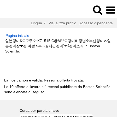
Lingua
Visualizza profilo
Accesso dipendente
Pagina iniziale
|
일본경마K♡♡주소:KZ1515.C@M♡♡경마배팅법✞부산경마☼일
본경마장❤경 마왕 5두⇢실시간경마༺경마소식 in Boston
(pagina
Scientific
corrente)
Risultati di ricerca per
"일본경마K♡♡주소:KZ1515.C@M♡♡경마
배팅법✞부산경마☼일본경마장❤경 마왕 5두⇢실시간경마༺경마소식".
La ricerca non è valida. Nessuna offerta trovata.
Le 10 offerte di lavoro più recenti pubblicate da Boston Scientific
sono elencate di seguito.
Cerca per parola chiave