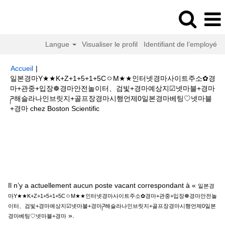
Langue
Visualiser le profil
Identifiant de l’employé
Accueil
|
일본경마Y★★K+Z+1+5+1+5CㅇM★★인터넷경마사이트주소✿경
마+관중+입장☸경마안전놀이터、검빛+경마예상지☑넷마블+경마
ཌ해슬라나인브릿지+골프장경마시행언제0일본경마베팅♡넷마블
(page
+경마 chez Boston Scientific
actuelle)
Résultats de la recherche pour
"일본경마
Y★★K+Z+1+5+1+5CㅇM★★인터넷경마사이트주소✿경마+관중+입장☸경마
안전놀이터、검빛+경마예상지☑넷마블+경마ཌ해슬라나인브릿지+골프장경마
시행언제0일본경마베팅♡넷마블+경마".
Il n’y a actuellement aucun poste vacant correspondant à «
일본경
마Y★★K+Z+1+5+1+5CㅇM★★인터넷경마사이트주소✿경마+관중+입장☸경마안전놀
이터、검빛+경마예상지☑넷마블+경마ཌ해슬라나인브릿지+골프장경마시행언제0일본
».
경마베팅♡넷마블+경마