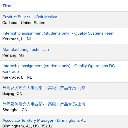
Titre
Product Builder I - Bolt Medical
Carlsbad, United States
Internship assignment (students only) - Quality Systems Team
Kerkrade, LI, NL
Manufacturing Technician
Penang, MY
Internship assignment (students only) - Quality Operations DC
Kerkrade
Kerkrade, LI, NL
外周及肿瘤介入事业部-（高级）产品专员-北京
Beijing, CN
外周及肿瘤介入事业部-（高级）产品专员-上海
Shanghai, CN
Associate Territory Manager - Birmingham, AL
Birmingham, AL, US, 35201