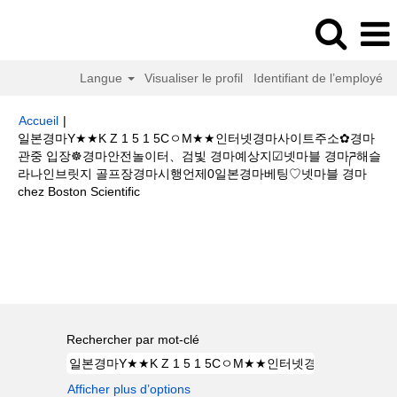
Langue
Visualiser le profil
Identifiant de l’employé
Accueil
|
일본경마Y★★K Z 1 5 1 5CㅇM★★인터넷경마사이트주소✿경마
관중 입장☸경마안전놀이터、검빛 경마예상지☑넷마블 경마ཌ해슬
라나인브릿지 골프장경마시행언제0일본경마베팅♡넷마블 경마
(page
chez Boston Scientific
actuelle)
Résultats de la recherche pour
"일본경마Y★★K Z 1 5 1 5Cㅇ
M★★인터넷경마사이트주소✿경마 관중 입장☸경마안전놀이터、검빛 경마예
상지☑넷마블 경마ཌ해슬라나인브릿지 골프장경마시행언제0일본경마베팅♡
넷마블 경마".
Rechercher par mot-clé
Afficher plus d’options