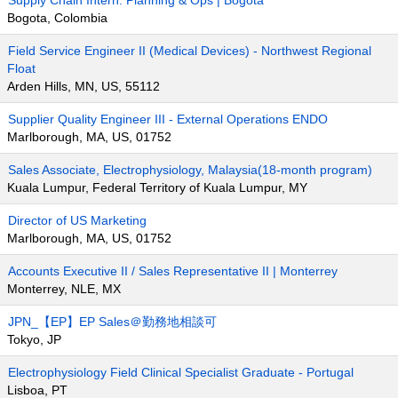
Supply Chain Intern: Planning & Ops | Bogotá
Bogota, Colombia
Field Service Engineer II (Medical Devices) - Northwest Regional
Float
Arden Hills, MN, US, 55112
Supplier Quality Engineer III - External Operations ENDO
Marlborough, MA, US, 01752
Sales Associate, Electrophysiology, Malaysia(18-month program)
Kuala Lumpur, Federal Territory of Kuala Lumpur, MY
Director of US Marketing
Marlborough, MA, US, 01752
Accounts Executive II / Sales Representative II | Monterrey
Monterrey, NLE, MX
JPN_【EP】EP Sales＠勤務地相談可
Tokyo, JP
Electrophysiology Field Clinical Specialist Graduate - Portugal
Lisboa, PT