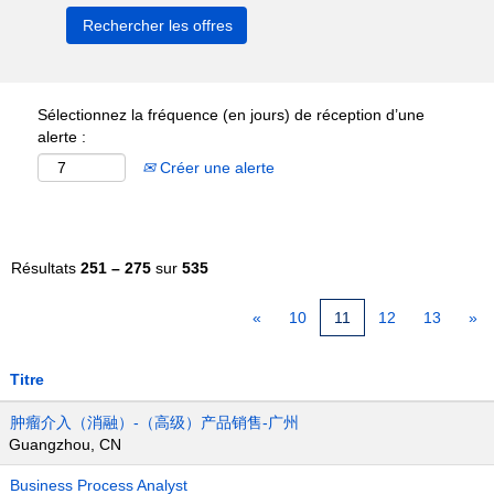
Sélectionnez la fréquence (en jours) de réception d’une
alerte :
Créer une alerte
Résultats
251 – 275
sur
535
«
10
11
12
13
»
Titre
肿瘤介入（消融）-（高级）产品销售-广州
Guangzhou, CN
Business Process Analyst