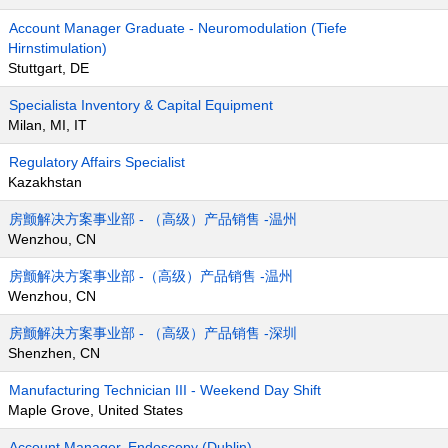
Account Manager Graduate - Neuromodulation (Tiefe
Hirnstimulation)
Stuttgart, DE
Specialista Inventory & Capital Equipment
Milan, MI, IT
Regulatory Affairs Specialist
Kazakhstan
房颤解决方案事业部 - （高级）产品销售 -温州
Wenzhou, CN
房颤解决方案事业部 -（高级）产品销售 -温州
Wenzhou, CN
房颤解决方案事业部 - （高级）产品销售 -深圳
Shenzhen, CN
Manufacturing Technician III - Weekend Day Shift
Maple Grove, United States
Account Manager, Endoscopy (Dublin)