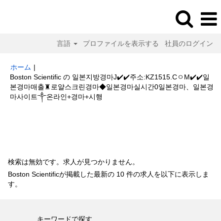
言語
プロファイルを表示する
社員のログイン
ホーム
|
Boston Scientific の 일본지방경마J✔️✔️주소:KZ1515.CㅇM✔️✔️일
본경마매출♜로얄스크린경마◆일본경마실시간0일본경마、일본경
(現
마사이트༒온라인+경마+시행
在
の
検索結果:
"일본지방경마J✔️✔️주소:KZ1515.CㅇM✔️✔️일본경마매출♜로
ペ
얄스크린경마◆일본경마실시간0일본경마、일본경마사이트༒온라인+경마
ー
+시행".
ジ)
検索は無効です。求人が見つかりません。
Boston Scientificが掲載した最新の 10 件の求人を以下に表示しま
す。
キーワードで探す