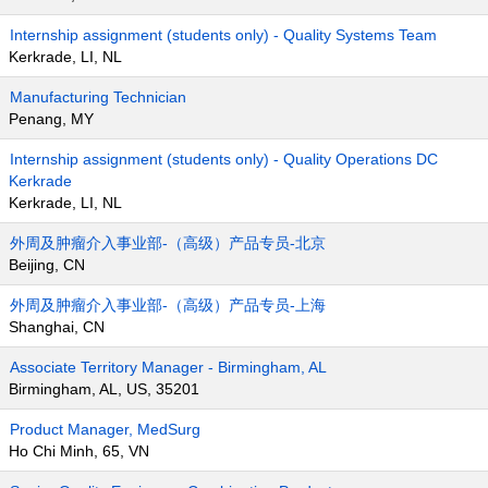
Internship assignment (students only) - Quality Systems Team
Kerkrade, LI, NL
Manufacturing Technician
Penang, MY
Internship assignment (students only) - Quality Operations DC
Kerkrade
Kerkrade, LI, NL
外周及肿瘤介入事业部-（高级）产品专员-北京
Beijing, CN
外周及肿瘤介入事业部-（高级）产品专员-上海
Shanghai, CN
Associate Territory Manager - Birmingham, AL
Birmingham, AL, US, 35201
Product Manager, MedSurg
Ho Chi Minh, 65, VN