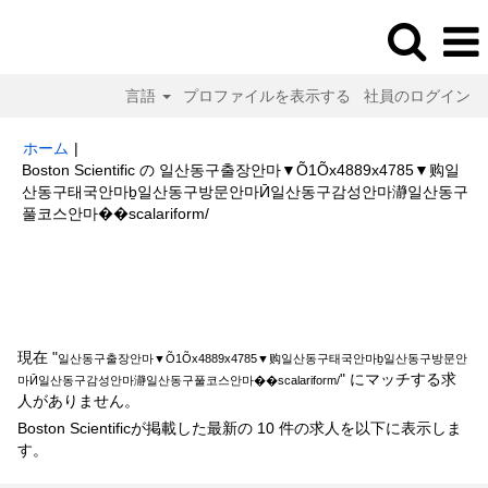
言語
プロファイルを表示する
社員のログイン
ホーム
|
Boston Scientific の 일산동구출장안마▼Õ1Õx4889x4785▼购일
산동구태국안마ḇ일산동구방문안마Ӣ일산동구감성안마瀞일산동구
(現
풀코스안마��scalariform/
在
の
検索結果:
"일산동구출장안마▼Õ1Õx4889x4785▼购일산동구태국안마ḇ
ペ
일산동구방문안마Ӣ일산동구감성안마瀞일산동구풀코스안마
ー
��scalariform/".
ジ)
現在 "
일산동구출장안마▼Õ1Õx4889x4785▼购일산동구태국안마ḇ일산동구방문안
" にマッチする求
마Ӣ일산동구감성안마瀞일산동구풀코스안마��scalariform/
人がありません。
Boston Scientificが掲載した最新の 10 件の求人を以下に表示しま
す。